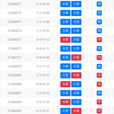
115044377
6+4+0=10
大双
小单
错
115044376
1+1+4=06
小单
大双
错
115044375
1+2+5=08
小单
大双
错
115044374
1+1+0=02
大双
小单
错
115044373
6+0+7=13
小单
大双
中
115044372
8+9+4=21
大双
小单
错
115044371
0+6+0=06
大单
小双
中
115044370
3+5+7=15
小单
大双
错
115044369
5+7+9=21
小双
大单
中
115044368
8+9+6=23
大单
小双
中
115044367
2+3+9=14
小双
大单
错
115044366
5+9+5=19
大单
小双
中
115044365
6+2+9=17
小双
大单
中