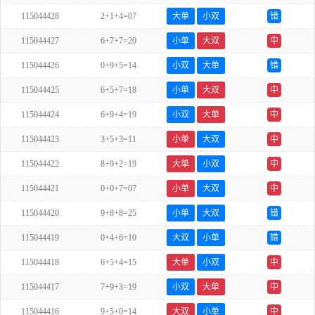
115044428
2+1+4=07
大单
小双
错
115044427
6+7+7=20
小单
大双
中
115044426
0+9+5=14
小双
大单
错
115044425
6+5+7=18
小单
大双
中
115044424
6+9+4=19
小双
大单
中
115044423
3+5+3=11
小单
大双
中
115044422
8+9+2=19
大单
小双
中
115044421
0+0+7=07
小单
大双
中
115044420
9+8+8=25
小单
大双
错
115044419
0+4+6=10
大双
小单
错
115044418
6+5+4=15
大单
小双
中
115044417
7+9+3=19
小双
大单
中
115044416
9+5+0=14
大双
小单
中