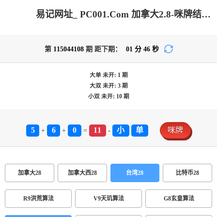
易记网址_ PC001.Com 加拿大2.8-咪牌结果|加拿大2.8结果分析|加拿大2.8在线预测|加拿大2.8走势咪牌预测|加拿大pc2.8预测-在线预测_极致火热优质的免费预测网站!
第
115044108
期 距下期：
01
分
46
秒
大单
未开:
1
期
大双
未开:
3
期
小双
未开:
10
期
5
6
0
11
小
单
咪牌
+
+
=
-
加拿大28
加拿大西28
台湾28
比特币28
R9洪荒算法
V9天玑算法
G8玄皇算法