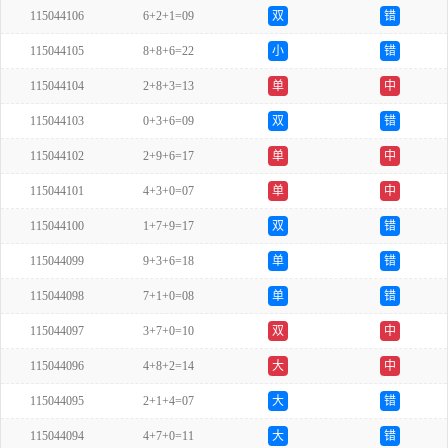
115044106
6+2+1=09
双
错
115044105
8+8+6=22
小
错
115044104
2+8+3=13
单
中
115044103
0+3+6=09
双
错
115044102
2+9+6=17
单
中
115044101
4+3+0=07
单
中
115044100
1+7+9=17
双
错
115044099
9+3+6=18
单
错
115044098
7+1+0=08
单
错
115044097
3+7+0=10
双
中
115044096
4+8+2=14
大
中
115044095
2+1+4=07
大
错
115044094
4+7+0=11
大
错