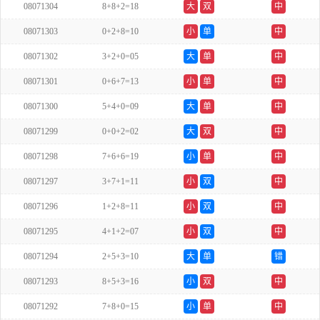
08071304
8+8+2=18
大
双
中
08071303
0+2+8=10
小
单
中
08071302
3+2+0=05
大
单
中
08071301
0+6+7=13
小
单
中
08071300
5+4+0=09
大
单
中
08071299
0+0+2=02
大
双
中
08071298
7+6+6=19
小
单
中
08071297
3+7+1=11
小
双
中
08071296
1+2+8=11
小
双
中
08071295
4+1+2=07
小
双
中
08071294
2+5+3=10
大
单
错
08071293
8+5+3=16
小
双
中
08071292
7+8+0=15
小
单
中