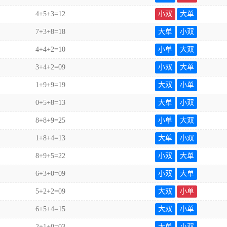
4+5+3=12
小双
大单
7+3+8=18
大单
小双
4+4+2=10
小单
大双
3+4+2=09
小双
大单
1+9+9=19
大双
小单
0+5+8=13
大单
小双
8+8+9=25
小单
大双
1+8+4=13
大单
小双
8+9+5=22
小双
大单
6+3+0=09
小双
大单
5+2+2=09
大双
小单
6+5+4=15
大双
小单
2+1+0=03
大单
小双