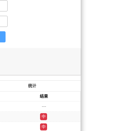
统计
结果
---
中
中