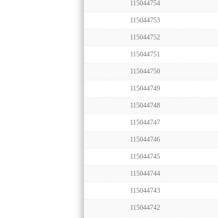
115044754
115044753
115044752
115044751
115044750
115044749
115044748
115044747
115044746
115044745
115044744
115044743
115044742