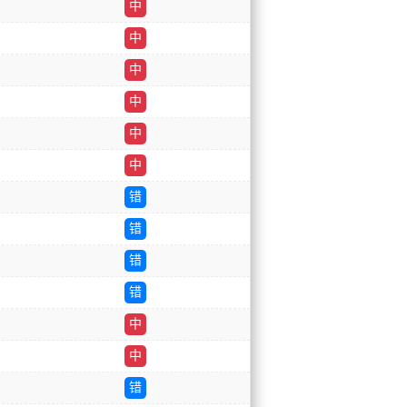
中
中
中
中
中
中
错
错
错
错
中
中
错