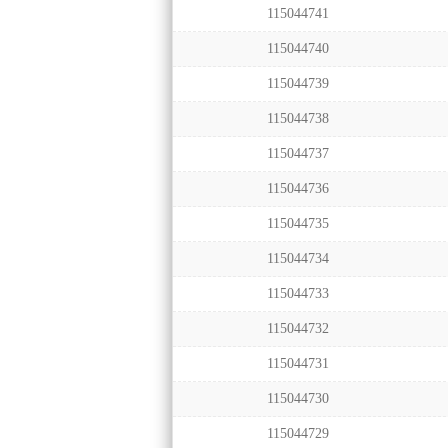
115044741
115044740
115044739
115044738
115044737
115044736
115044735
115044734
115044733
115044732
115044731
115044730
115044729