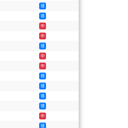
错
错
中
中
错
中
中
错
错
错
错
中
错