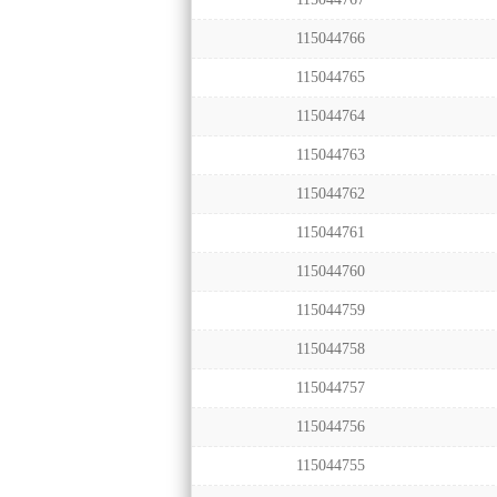
115044766
115044765
115044764
115044763
115044762
115044761
115044760
115044759
115044758
115044757
115044756
115044755