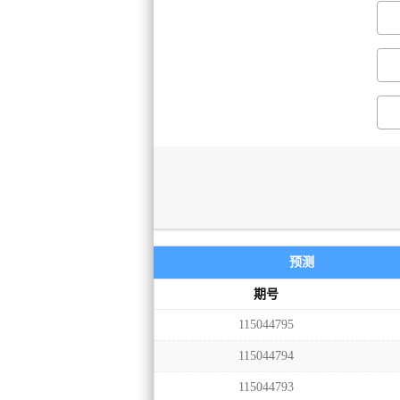
预测
期号
115044795
115044794
115044793