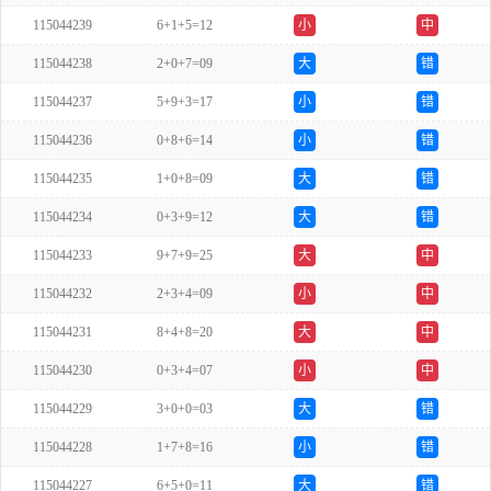
115044239
6+1+5=12
小
中
115044238
2+0+7=09
大
错
115044237
5+9+3=17
小
错
115044236
0+8+6=14
小
错
115044235
1+0+8=09
大
错
115044234
0+3+9=12
大
错
115044233
9+7+9=25
大
中
115044232
2+3+4=09
小
中
115044231
8+4+8=20
大
中
115044230
0+3+4=07
小
中
115044229
3+0+0=03
大
错
115044228
1+7+8=16
小
错
115044227
6+5+0=11
大
错