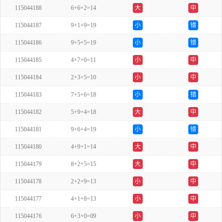
115044188
6+6+2=14
大
中
115044187
9+1+9=19
小
错
115044186
9+5+5=19
小
错
115044185
4+7+0=11
小
中
115044184
2+3+5=10
小
中
115044183
7+5+6=18
小
错
115044182
5+9+4=18
大
中
115044181
9+6+4=19
小
错
115044180
4+9+1=14
大
中
115044179
8+2+5=15
大
中
115044178
2+2+9=13
小
中
115044177
4+1+8=13
小
中
115044176
6+3+0=09
小
中