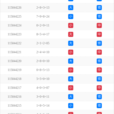
115044226
2+8+3=13
大
错
115044225
7+9+8=24
小
错
115044224
0+2+9=11
小
中
115044223
8+5+4=17
大
中
115044222
2+1+2=05
大
错
115044221
2+4+4=10
小
中
115044220
2+8+0=10
大
错
115044219
0+8+5=13
小
中
115044218
5+5+0=10
大
错
115044217
4+0+3=07
小
中
115044216
3+0+8=11
大
错
115044215
1+8+5=14
小
错