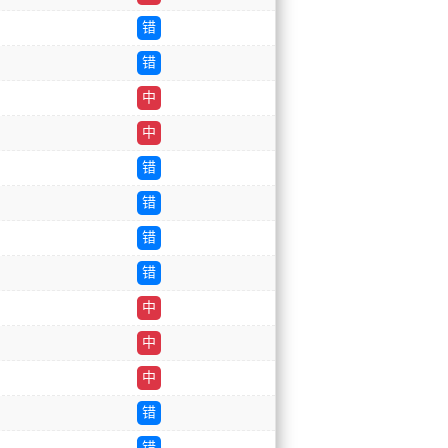
错
错
中
中
错
错
错
错
中
中
中
错
错