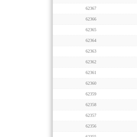
62367
62366
62365
62364
62363
62362
62361
62360
62359
62358
62357
62356
62355