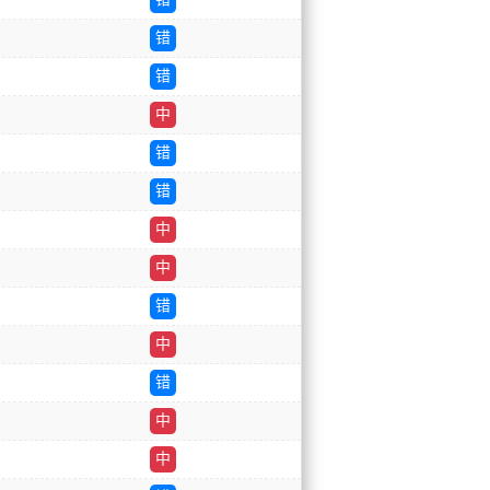
错
错
中
错
错
中
中
错
中
错
中
中