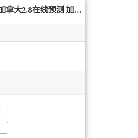
易记网址_ PC001.Com 加拿大2.8-咪牌结果|加拿大2.8结果分析|加拿大2.8在线预测|加拿大2.8走势咪牌预测|加拿大pc2.8预测-在线预测_极致火热优质的免费预测网站!