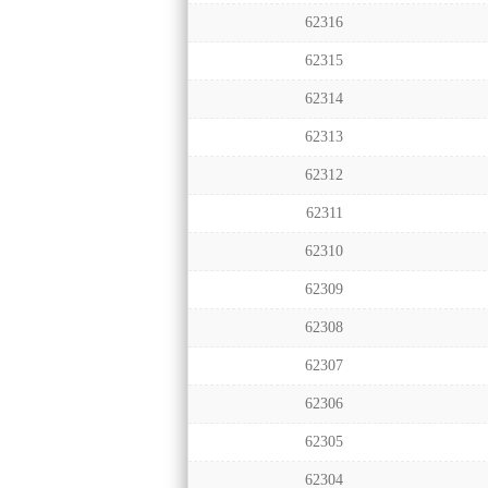
62316
62315
62314
62313
62312
62311
62310
62309
62308
62307
62306
62305
62304