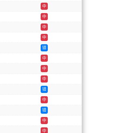
中
中
中
中
错
中
中
中
错
中
错
中
中