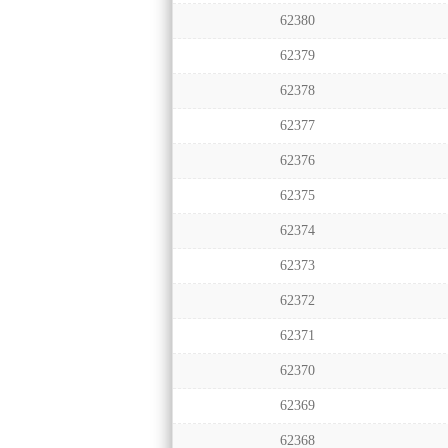
62380
62379
62378
62377
62376
62375
62374
62373
62372
62371
62370
62369
62368