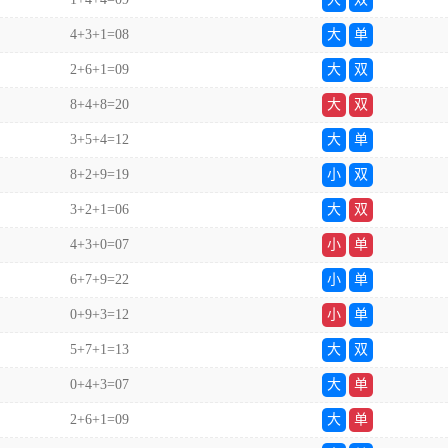
4+3+1=08
大
单
2+6+1=09
大
双
8+4+8=20
大
双
3+5+4=12
大
单
8+2+9=19
小
双
3+2+1=06
大
双
4+3+0=07
小
单
6+7+9=22
小
单
0+9+3=12
小
单
5+7+1=13
大
双
0+4+3=07
大
单
2+6+1=09
大
单