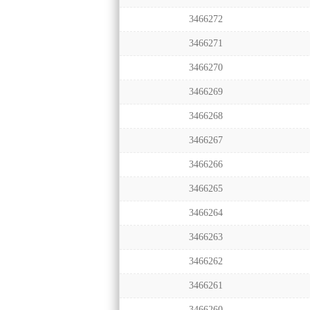
3466272
3466271
3466270
3466269
3466268
3466267
3466266
3466265
3466264
3466263
3466262
3466261
3466260