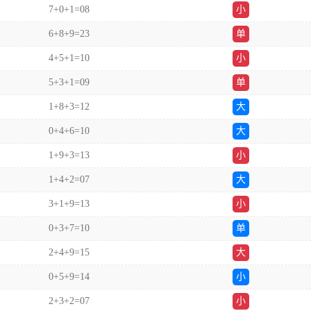
7+0+1=08
小
6+8+9=23
单
4+5+1=10
小
5+3+1=09
单
1+8+3=12
大
0+4+6=10
大
1+9+3=13
小
1+4+2=07
大
3+1+9=13
小
0+3+7=10
单
2+4+9=15
大
0+5+9=14
小
2+3+2=07
小