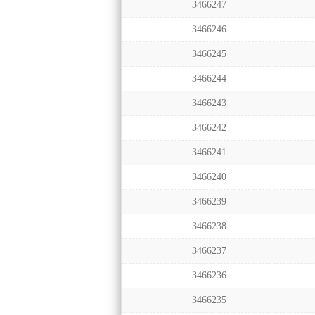
3466247
3466246
3466245
3466244
3466243
3466242
3466241
3466240
3466239
3466238
3466237
3466236
3466235