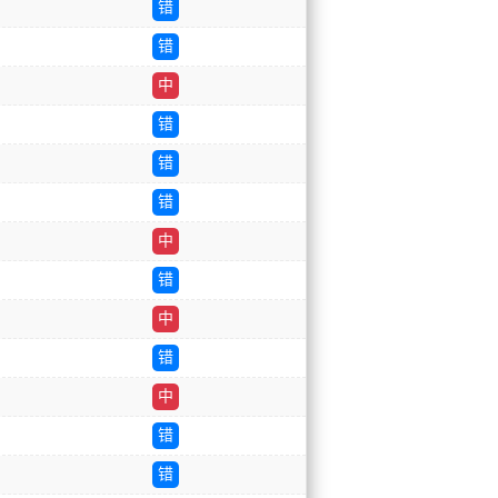
错
错
中
错
错
错
中
错
中
错
中
错
错