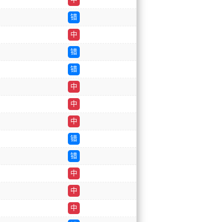
错
中
错
错
中
中
中
错
错
中
中
中