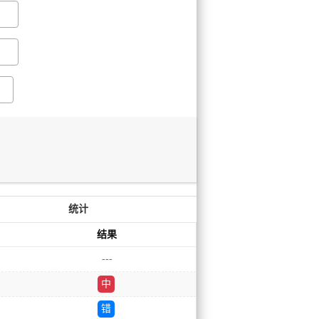
统计
结果
---
中
错