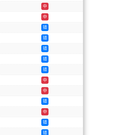
中
中
错
错
错
错
错
中
中
错
中
错
错