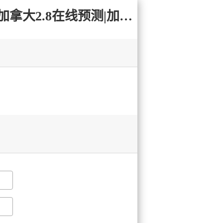
易记网址_ PC001.Com 加拿大2.8-咪牌结果|加拿大2.8结果分析|加拿大2.8在线预测|加拿大2.8走势咪牌预测|加拿大pc2.8预测-在线预测_极致火热优质的免费预测网站!