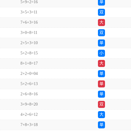
5+9+2=16
单
3+5+3=11
双
7+6+3=16
大
3+0+8=11
双
2+5+3=10
单
5+2+8=15
小
8+1+8=17
大
2+2+0=04
单
5+2+6=13
单
2+6+8=16
单
3+9+8=20
双
4+2+6=12
大
7+8+3=18
单