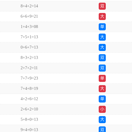
8+4+2=14
双
6+6+9=21
大
1+4+3=08
单
7+5+1=13
大
0+6+7=13
大
8+3+2=13
双
2+7+2=11
双
7+7+9=23
单
7+4+8=19
大
4+2+6=12
单
2+6+2=10
小
5+8+0=13
大
9+4+0=13
双