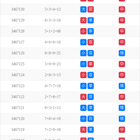
3467130
5+3+4=12
大
双
中
3467129
8+5+3=16
大
单
中
3467128
5+1+2=08
小
单
中
3467127
4+6+6=16
小
双
中
3467126
8+8+9=25
小
双
错
3467125
5+9+9=23
小
单
中
3467124
2+8+3=13
小
双
中
3467123
4+7+7=18
小
单
错
3467122
2+7+8=17
大
双
中
3467121
8+3+1=12
大
单
错
3467120
7+8+4=19
小
双
错
3467119
7+2+9=18
大
单
中