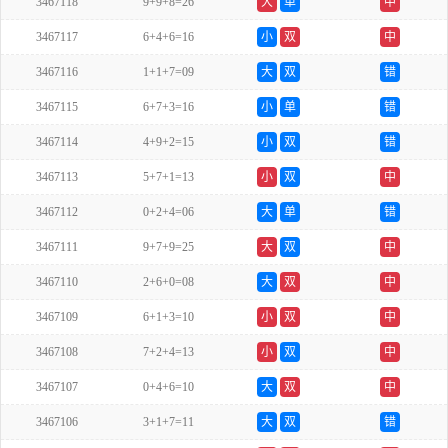
3467118
9+9+8=26
大
单
中
3467117
6+4+6=16
小
双
中
3467116
1+1+7=09
大
双
错
3467115
6+7+3=16
小
单
错
3467114
4+9+2=15
小
双
错
3467113
5+7+1=13
小
双
中
3467112
0+2+4=06
大
单
错
3467111
9+7+9=25
大
双
中
3467110
2+6+0=08
大
双
中
3467109
6+1+3=10
小
双
中
3467108
7+2+4=13
小
双
中
3467107
0+4+6=10
大
双
中
3467106
3+1+7=11
大
双
错