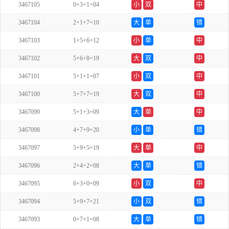
3467105
0+3+1=04
小
双
中
3467104
2+1+7=10
大
单
错
3467103
1+5+6=12
小
单
中
3467102
5+6+8=19
大
双
中
3467101
5+1+1=07
小
双
中
3467100
5+7+7=19
大
双
中
3467099
5+1+3=09
大
单
中
3467098
4+7+9=20
小
单
错
3467097
5+9+5=19
大
单
中
3467096
2+4+2=08
大
单
错
3467095
6+3+0=09
小
双
中
3467094
5+9+7=21
小
双
错
3467093
0+7+1=08
大
单
错