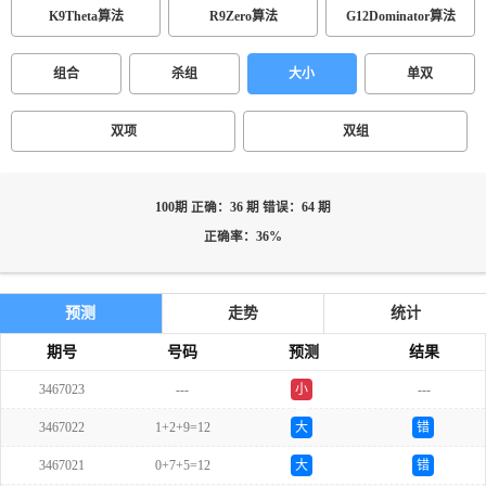
K9Theta算法
R9Zero算法
G12Dominator算法
组合
杀组
大小
单双
双项
双组
100期 正确：36 期 错误：64 期
正确率：36%
预测
走势
统计
期号
号码
预测
结果
3467023
---
小
---
单
3467022
1+2+9=12
大
错
3467021
0+7+5=12
大
错