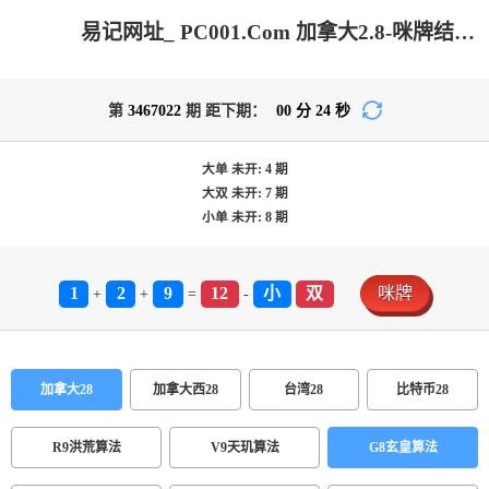
易记网址_ PC001.Com 加拿大2.8-咪牌结果|加拿大2.8结果分析|加拿大2.8在线预测|加拿大2.8走势咪牌预测|加拿大pc2.8预测-在线预测_极致火热优质的免费预测网站!
第
3467022
期 距下期：
00
分
24
秒
大单
未开:
4
期
大双
未开:
7
期
小单
未开:
8
期
1
2
9
12
小
双
咪牌
+
+
=
-
加拿大28
加拿大西28
台湾28
比特币28
R9洪荒算法
V9天玑算法
G8玄皇算法