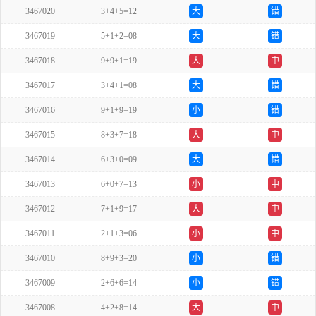
3467020
3+4+5=12
大
错
3467019
5+1+2=08
大
错
3467018
9+9+1=19
大
中
3467017
3+4+1=08
大
错
3467016
9+1+9=19
小
错
3467015
8+3+7=18
大
中
3467014
6+3+0=09
大
错
3467013
6+0+7=13
小
中
3467012
7+1+9=17
大
中
3467011
2+1+3=06
小
中
3467010
8+9+3=20
小
错
3467009
2+6+6=14
小
错
3467008
4+2+8=14
大
中