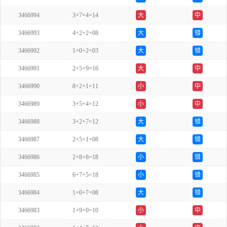
3466994
3+7+4=14
大
中
3466993
4+2+2=08
大
错
3466992
1+0+2=03
大
错
3466991
2+5+9=16
大
中
3466990
8+2+1=11
小
中
3466989
3+5+4=12
小
中
3466988
3+2+7=12
大
错
3466987
2+5+1=08
大
错
3466986
2+8+8=18
小
错
3466985
6+7+5=18
小
错
3466984
1+0+7=08
大
错
3466983
1+9+0=10
小
中