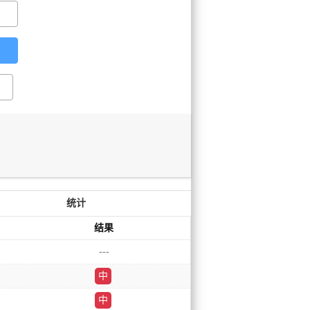
统计
结果
---
中
中