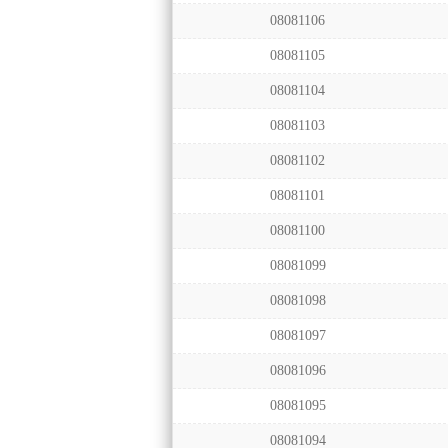
08081106
08081105
08081104
08081103
08081102
08081101
08081100
08081099
08081098
08081097
08081096
08081095
08081094