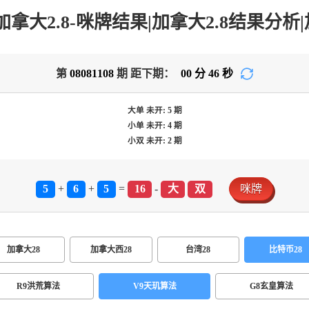
第
08081108
期 距下期：
00
分
46
秒
大单
未开:
5
期
小单
未开:
4
期
小双
未开:
2
期
5
+
6
+
5
=
16
-
大
双
咪牌
加拿大28
加拿大西28
台湾28
比特币28
R9洪荒算法
V9天玑算法
G8玄皇算法