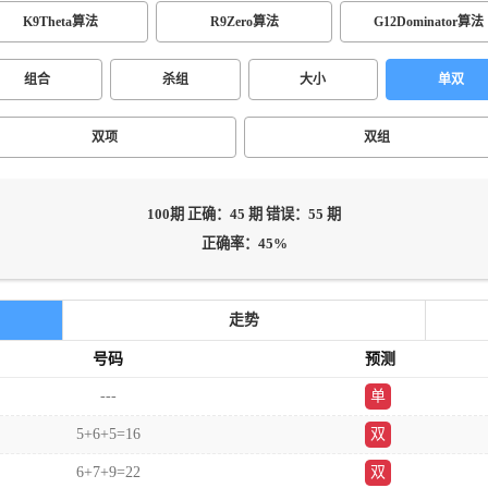
K9Theta算法
R9Zero算法
G12Dominator算法
组合
杀组
大小
单双
双项
双组
100期 正确：45 期 错误：55 期
正确率：45%
走势
号码
预测
---
单
5+6+5=16
双
6+7+9=22
双