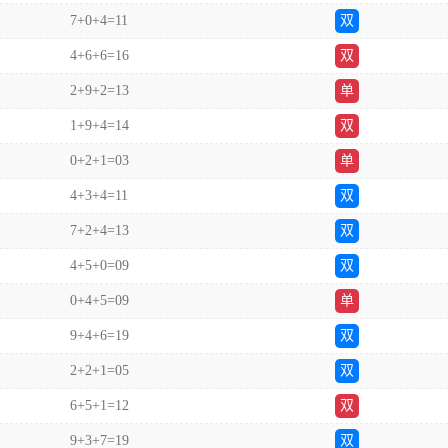
7+0+4=11
双
4+6+6=16
双
2+9+2=13
单
1+9+4=14
双
0+2+1=03
单
4+3+4=11
双
7+2+4=13
双
4+5+0=09
双
0+4+5=09
单
9+4+6=19
双
2+2+1=05
双
6+5+1=12
双
9+3+7=19
双