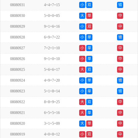
08080931
4+4+7=15
小
双
错
08080930
5+0+0=05
大
单
中
08080929
9+1+6=16
小
双
中
08080928
6+9+7=22
小
单
错
08080927
7+2+1=10
小
单
中
08080926
9+1+0=10
小
单
中
08080925
5+6+6=17
大
双
中
08080924
4+9+7=20
小
单
错
08080923
5+1+8=14
小
单
错
08080922
8+8+9=25
大
双
中
08080921
6+5+5=16
大
单
中
08080920
3+1+5=09
大
单
中
08080919
4+0+8=12
小
双
中