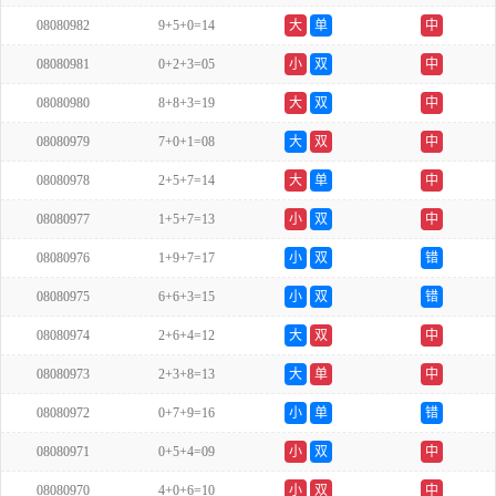
08080982
9+5+0=14
大
单
中
08080981
0+2+3=05
小
双
中
08080980
8+8+3=19
大
双
中
08080979
7+0+1=08
大
双
中
08080978
2+5+7=14
大
单
中
08080977
1+5+7=13
小
双
中
08080976
1+9+7=17
小
双
错
08080975
6+6+3=15
小
双
错
08080974
2+6+4=12
大
双
中
08080973
2+3+8=13
大
单
中
08080972
0+7+9=16
小
单
错
08080971
0+5+4=09
小
双
中
08080970
4+0+6=10
小
双
中