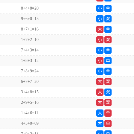
8+4+8=20
小
单
9+6+0=15
小
双
8+7+1=16
大
单
1+7+2=10
小
双
7+4+3=14
小
单
1+8+3=12
小
单
7+8+9=24
小
单
6+7+7=20
大
双
3+4+8=15
大
双
2+9+5=16
大
双
1+4+6=11
大
单
4+5+0=09
大
单
7+9+2=18
小
单