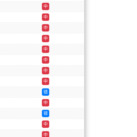
中
中
中
中
中
中
中
中
错
中
错
中
中